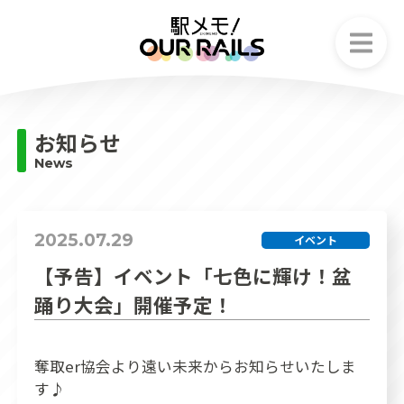
お知らせ
News
お知らせ
ストーリー
News
Story
でんこ
Character
2025.07.29
イベント
ゲームシステム
【予告】イベント「七色に輝け！盆
Game system
踊り大会」開催予定！
フェア情報
Fair information
奪取er協会より遠い未来からお知らせいたしま
す♪