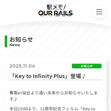
お知らせ
News
お知らせ
ストーリー
News
Story
でんこ
Character
2025.11.04
お知らせ
ゲームシステム
「Key to Infinity Plus」登場♪
Game system
フェア情報
奪取er協会より遠い未来からお知らせいたしま
Fair information
す♪
本日15:00より、11周年記念フィルム「Key to