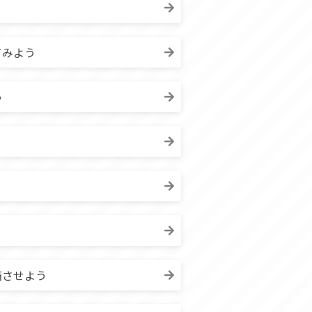
てみよう
う
備させよう