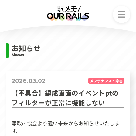
お知らせ
News
お知らせ
ストーリー
News
Story
でんこ
Character
2026.03.02
メンテナンス・障害
ゲームシステム
【不具合】編成画面のイベントptの
Game system
フィルターが正常に機能しない
フェア情報
Fair information
奪取er協会より遠い未来からお知らせいたしま
す。