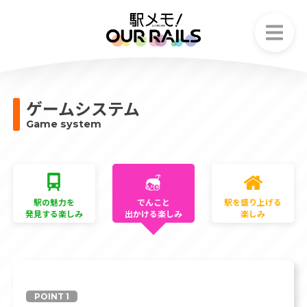
お知らせ
News
ゲームシステム
ストーリー
Game system
Story
でんこ
Character
ゲームシステム
駅の魅力を
でんこと
駅を盛り上げる
発見する楽しみ
出かける楽しみ
楽しみ
Game system
フェア情報
Fair information
POINT 1