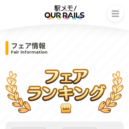
お知らせ
News
フェア情報
ストーリー
Fair information
Story
でんこ
Character
ゲームシステム
Game system
フェア情報
Fair information